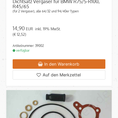
Dichtsatz Vergaser für BMW R75/5-R100,
R45/65
(für 2 Vergaser), alle 64/32 und 94/40er Typen
14,90
EUR
inkl. 19% MwSt.
(€ 12,52)
Artikelnummer: 39002
verfügbar
In den Warenkorb
Auf den Merkzettel