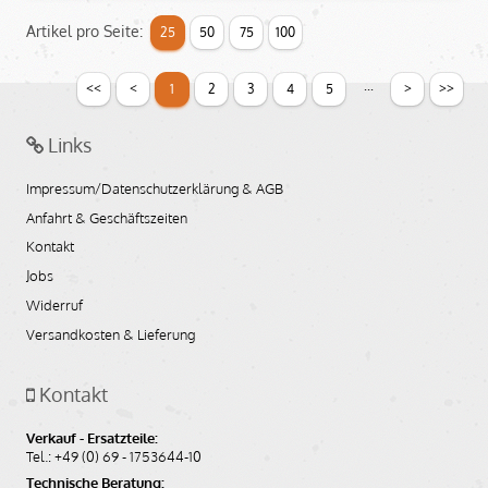
Artikel pro Seite:
25
50
75
100
56,40
EUR
(inkl. MwSt.)
...
<<
<
>
>>
47,39
EUR
1
2
3
4
5
(ohne MwSt.)
Links
Auf den Merkzettel
In den Warenkorb
Impressum/Datenschutzerklärung & AGB
Anfahrt & Geschäftszeiten
Kontakt
Jobs
Widerruf
Versandkosten & Lieferung
Kontakt
Batterieabdeckung für BMW R45 und R65
bis Baujahr 09/1984, links
Verkauf - Ersatzteile:
Tel.: +49 (0) 69 - 1753644-10
Artikelnummer: 1237173
Technische Beratung:
Bildnummer: 46a_011f