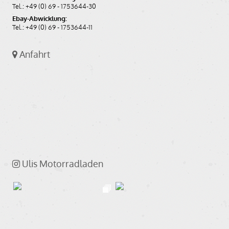
Tel.: +49 (0) 69 - 1753644-30
verfügbar
Ebay-Abwicklung:
Tel.: +49 (0) 69 - 1753644-11
48,60
EUR
Anfahrt
(inkl. MwSt.)
40,84
EUR
(ohne MwSt.)
Auf den Merkzettel
In den Warenkorb
Ulis Motorradladen
Batterieabdeckung für BMW R45 und R65
bis Baujahr 09/1984, rechts