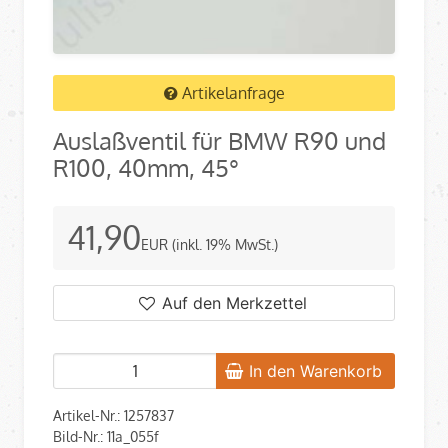
Artikelanfrage
Auslaßventil für BMW R90 und
R100, 40mm, 45°
41,90
EUR
(inkl. 19% MwSt.)
Auf den Merkzettel
In den Warenkorb
Artikel-Nr.: 1257837
Bild-Nr.: 11a_055f