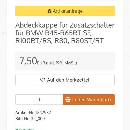
Artikelanfrage
Abdeckkappe für Zusatzschalter
für BMW R45-R65RT SF,
R100RT/RS, R80, R80ST/RT
7,50
EUR
(inkl. 19% MwSt.)
Auf den Merkzettel
In den Warenkorb
Artikel-Nr.: 1242932
Bild-Nr.: 32_000