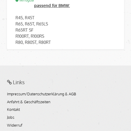
verfügbar
passend für BMW:
R45, R45T
R65, R65T, R65LS
R65RT SF
R100RT, R100RS
R80, R80ST, R80RT
Links
Impressum/Datenschutzerklärung & AGB
Anfahrt & Geschäftszeiten
Kontakt
Jobs
Widerruf