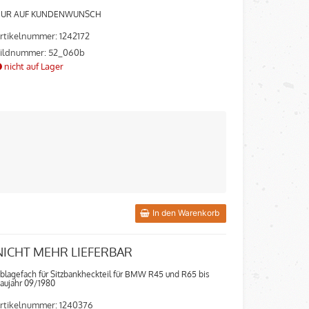
UR AUF KUNDENWUNSCH
rtikelnummer: 1242172
ildnummer: 52_060b
nicht auf Lager
In den Warenkorb
NICHT MEHR LIEFERBAR
blagefach für Sitzbankheckteil für BMW R45 und R65 bis
aujahr 09/1980
rtikelnummer: 1240376