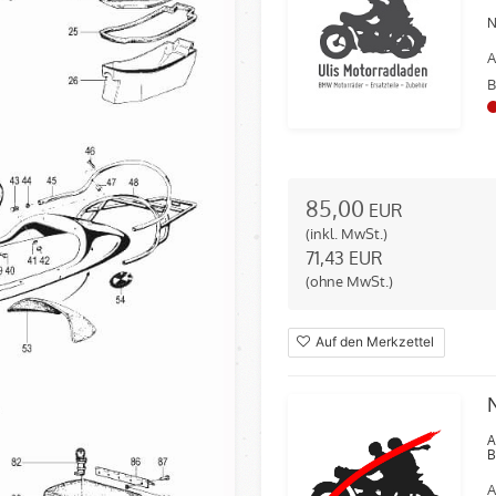
N
A
B
85,00
EUR
(inkl. MwSt.)
71,43
EUR
(ohne MwSt.)
Auf den Merkzettel
A
B
A