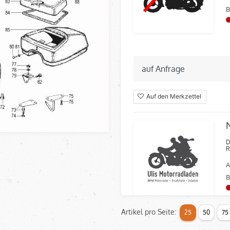
B
auf Anfrage
Auf den Merkzettel
D
R
A
B
Artikel pro Seite:
25
50
75