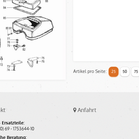
Artikel pro Seite:
25
50
75
kt
Anfahrt
 Ersatzteile:
(0) 69 - 1753644-10
he Beratung: