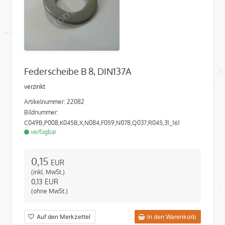
Federscheibe B 8, DIN137A
verzinkt
Artikelnummer: 22082
Bildnummer:
C049B,P008,K045B,X,N084,F059,N078,Q037,R045,31_161
verfügbar
0,15
EUR
(inkl. MwSt.)
0,13
EUR
(ohne MwSt.)
Auf den Merkzettel
In den Warenkorb