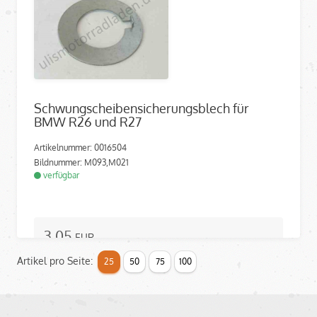
Schwungscheibensicherungsblech für
BMW R26 und R27
Artikelnummer: 0016504
Bildnummer: M093,M021
verfügbar
3,05
EUR
(inkl. MwSt.)
Artikel pro Seite:
25
50
75
100
2,56
EUR
(ohne MwSt.)
Auf den Merkzettel
In den Warenkorb