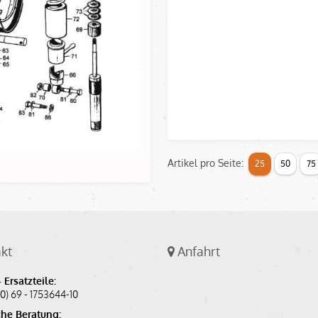
Artikel pro Seite:
25
50
75
kt
Anfahrt
 Ersatzteile:
(0) 69 - 1753644-10
he Beratung: