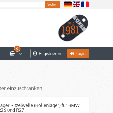
0
Registrieren
Login
iter einzuschränken
Lager Ritzelwelle (Rollenlager) für BMW
R26 und R27