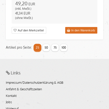
49,20
EUR
(inkl. MwSt.)
41,34
EUR
(ohne MwSt.)
Auf den Merkzettel
In den Warenkorb
Artikel pro Seite:
25
50
75
100
Links
Impressum/Datenschutzerklärung & AGB
Anfahrt & Geschäftszeiten
Kontakt
Jobs
Widerruf