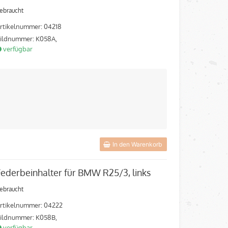
ebraucht
rtikelnummer: 04218
ildnummer: K058A,
verfügbar
In den Warenkorb
Federbeinhalter für BMW R25/3, links
ebraucht
rtikelnummer: 04222
ildnummer: K058B,
verfügbar