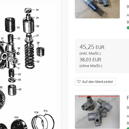
g
A
B
45,25
EUR
(inkl. MwSt.)
38,03
EUR
(ohne MwSt.)
Auf den Merkzettel
g
A
B