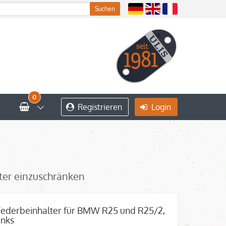
0
Registrieren
Login
iter einzuschränken
Federbeinhalter für BMW R25 und R25/2,
inks