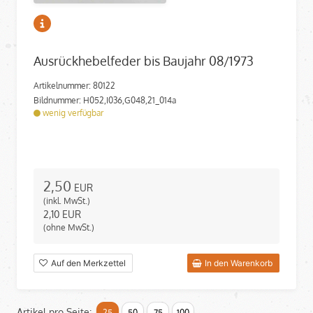
Ausrückhebelfeder bis Baujahr 08/1973
Artikelnummer: 80122
Bildnummer: H052,I036,G048,21_014a
wenig verfügbar
2,50
EUR
(inkl. MwSt.)
2,10
EUR
(ohne MwSt.)
Auf den Merkzettel
In den Warenkorb
Artikel pro Seite:
25
50
75
100