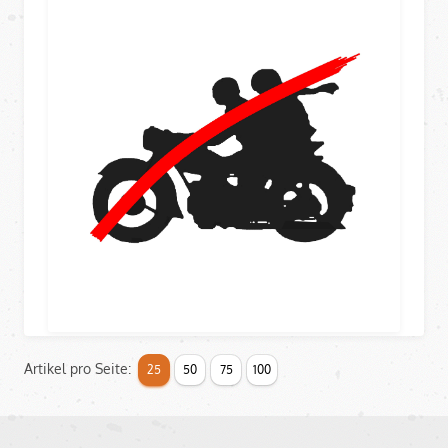
Artikel pro Seite:
25
50
75
100
NICHT MEHR LIEFERBAR
Leerlaufschalter für BMW R50-R69S, komplett, neu