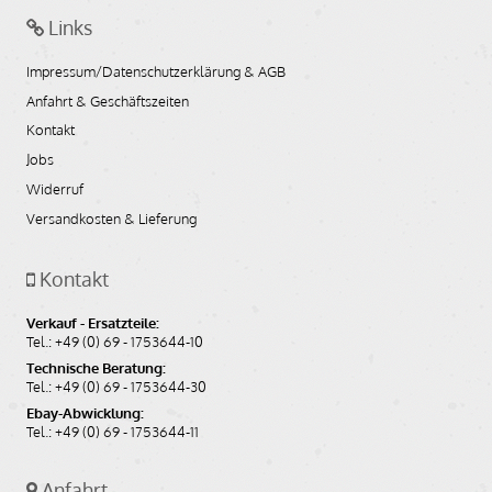
Links
Artikelnummer: 06154
Bildnummer: H008,H022,H019,H014,H017,H016,H015,H020,H018
Impressum/Datenschutzerklärung & AGB
nicht auf Lager
Anfahrt & Geschäftszeiten
Kontakt
auf Anfrage
Jobs
Widerruf
Auf den Merkzettel
In den Warenkorb
Versandkosten & Lieferung
Kontakt
Verkauf - Ersatzteile:
Tel.: +49 (0) 69 - 1753644-10
Technische Beratung:
Tel.: +49 (0) 69 - 1753644-30
Ebay-Abwicklung:
Tel.: +49 (0) 69 - 1753644-11
Anfahrt