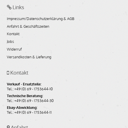
Leerlaufschalter für BMW R50-R69S, komplett, neu
Links
Artikelnummer: 06154
Impressum/Datenschutzerklärung & AGB
Bildnummer: H008,H022,H019,H014,H017,H016,H015,H020,H018
nicht auf Lager
Anfahrt & Geschäftszeiten
Kontakt
Jobs
auf Anfrage
Widerruf
Versandkosten & Lieferung
Auf den Merkzettel
In den Warenkorb
Kontakt
Verkauf - Ersatzteile:
Tel.: +49 (0) 69 - 1753644-10
Technische Beratung:
Tel.: +49 (0) 69 - 1753644-30
Ebay-Abwicklung:
Tel.: +49 (0) 69 - 1753644-11
Anfahrt