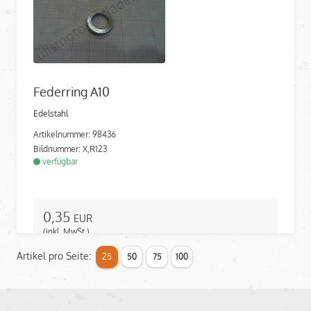
Federring A10
Edelstahl
Artikelnummer: 98436
Bildnummer: X,R123
verfügbar
0,35
EUR
(inkl. MwSt.)
0,29
EUR
Artikel pro Seite:
25
50
75
100
(ohne MwSt.)
Auf den Merkzettel
In den Warenkorb