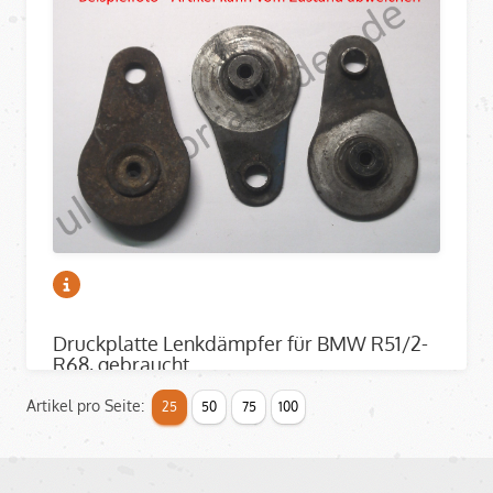
Druckplatte Lenkdämpfer für BMW R51/2-
R68, gebraucht
gebraucht
Artikel pro Seite:
25
50
75
100
Artikelnummer: 2000450GEB
Bildnummer: R059
verfügbar