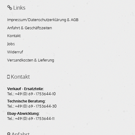
Links
23,40
EUR
Impressum/Datenschutzerklärung & AGB
(inkl. MwSt.)
19,66
EUR
Anfahrt & Geschäftszeiten
(ohne MwSt.)
Kontakt
Jobs
Auf den Merkzettel
In den Warenkorb
Widerruf
Versandkosten & Lieferung
Kontakt
Verkauf - Ersatzteile:
Tel.: +49 (0) 69 - 1753644-10
Technische Beratung:
Tel.: +49 (0) 69 - 1753644-30
Ebay-Abwicklung:
Tel.: +49 (0) 69 - 1753644-11
Anfahrt