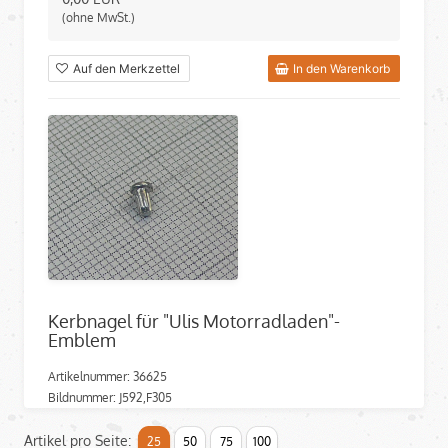
(ohne MwSt.)
Auf den Merkzettel
In den Warenkorb
Kerbnagel für "Ulis Motorradladen"-
Emblem
Artikelnummer: 36625
Bildnummer: J592,F305
verfügbar
Artikel pro Seite:
25
50
75
100