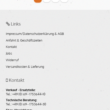
0,00
EUR
(inkl. MwSt.)
0,00
EUR
Links
(ohne MwSt.)
Impressum/Datenschutzerklärung & AGB
Auf den Merkzettel
In den Warenkorb
Anfahrt & Geschäftszeiten
Kontakt
Jobs
Widerruf
Versandkosten & Lieferung
Kontakt
Verkauf - Ersatzteile:
Tel.: +49 (0) 69 - 1753644-10
Technische Beratung:
Tel.: +49 (0) 69 - 1753644-30