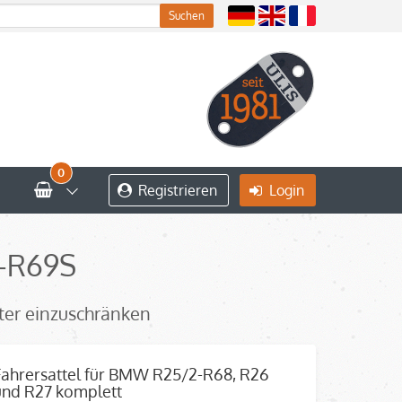
0
Registrieren
Login
-R69S
iter einzuschränken
Fahrersattel für BMW R25/2-R68, R26
und R27 komplett