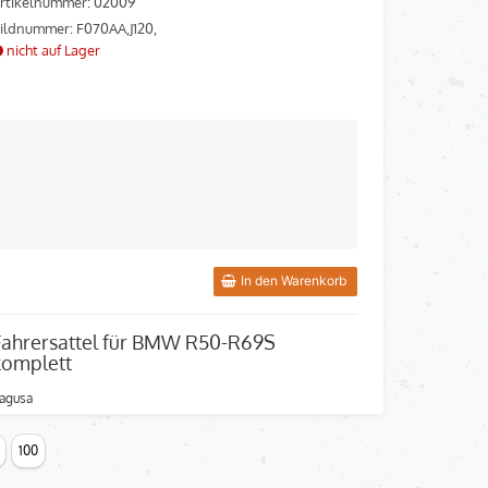
rtikelnummer: 02009
ildnummer: F070AA,J120,
nicht auf Lager
In den Warenkorb
Fahrersattel für BMW R50-R69S
komplett
agusa
rtikelnummer: 0002141
100
ildnummer: J120
verfügbar