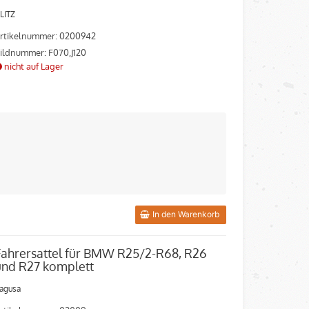
LITZ
rtikelnummer: 0200942
ildnummer: F070,J120
nicht auf Lager
In den Warenkorb
Fahrersattel für BMW R25/2-R68, R26
und R27 komplett
agusa