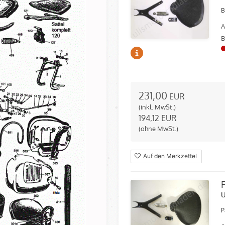
B
A
B
231,00
EUR
(inkl. MwSt.)
194,12
EUR
(ohne MwSt.)
Auf den Merkzettel
P