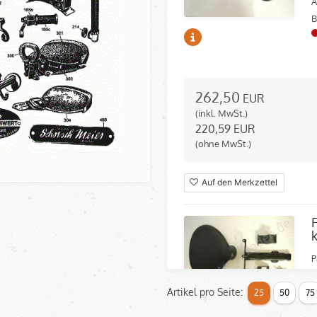
A
B
262,50
EUR
(inkl. MwSt.)
220,59
EUR
(ohne MwSt.)
Auf den Merkzettel
P
A
Artikel pro Seite:
25
50
75
B