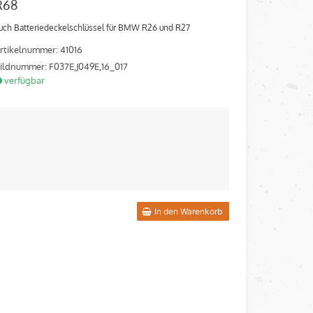
R68
uch Batteriedeckelschlüssel für BMW R26 und R27
rtikelnummer: 41016
ildnummer: F037E,J049E,16_017
verfügbar
In den Warenkorb