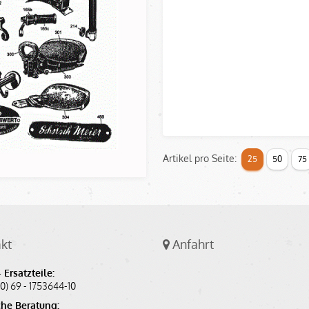
Artikel pro Seite:
25
50
75
kt
Anfahrt
 Ersatzteile:
(0) 69 - 1753644-10
he Beratung: