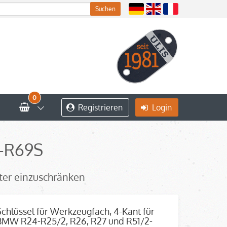
0
Registrieren
Login
-R69S
iter einzuschränken
Schlüssel für Werkzeugfach, 4-Kant für
BMW R24-R25/2, R26, R27 und R51/2-