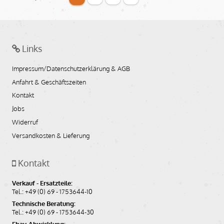
Batteriedeckelschraube 4-Kant für BMW
R26 und R27
Links
(einzeln)
Artikelnummer: 0180165
Impressum/Datenschutzerklärung & AGB
Bildnummer: J049DA
Anfahrt & Geschäftszeiten
verfügbar
Kontakt
Jobs
5,20
EUR
Widerruf
(inkl. MwSt.)
Versandkosten & Lieferung
4,37
EUR
(ohne MwSt.)
Kontakt
Auf den Merkzettel
In den Warenkorb
Verkauf - Ersatzteile:
Tel.: +49 (0) 69 - 1753644-10
Technische Beratung:
Tel.: +49 (0) 69 - 1753644-30