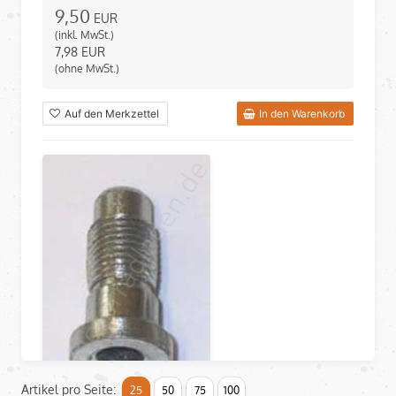
9,50
EUR
(inkl. MwSt.)
7,98
EUR
(ohne MwSt.)
Auf den Merkzettel
In den Warenkorb
Artikel pro Seite:
25
50
75
100