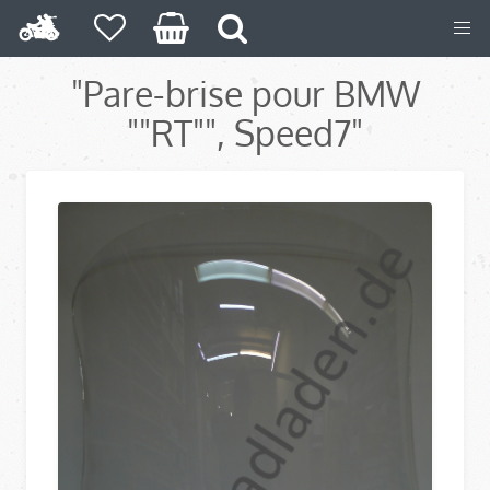
"Pare-brise pour BMW
""RT"", Speed7"