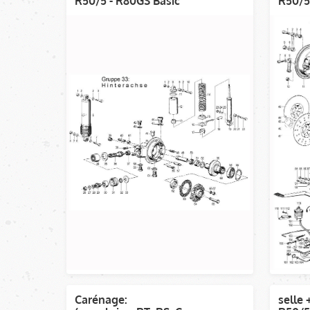
R50/5 - R80GS Basic
R50/5
Carénage:
selle 