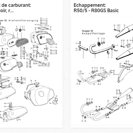
t de carburant:
Echappement:
ir, r...
R50/5 - R80GS Basic