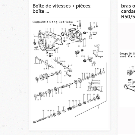
Boîte de vitesses + pièces:
bras o
boîte ...
carda
R50/5.