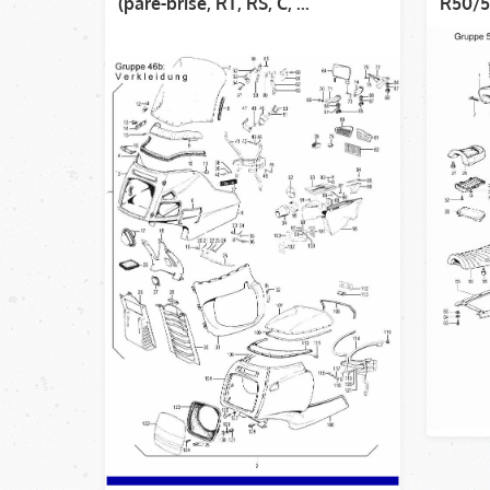
(pare-brise, RT, RS, C, ...
R50/5