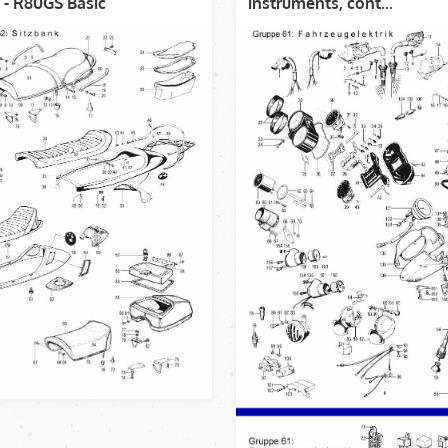
 - R80GS Basic
instruments, cont...