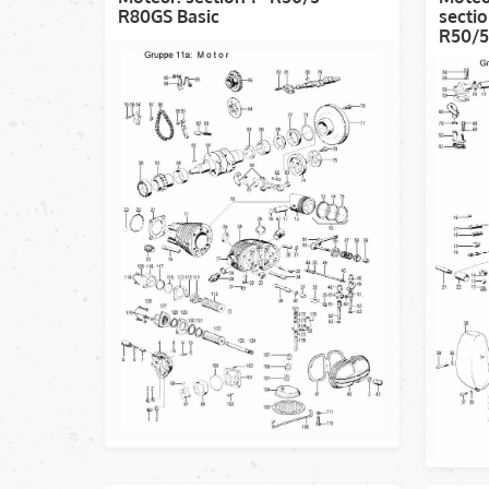
R80GS Basic
sectio
R50/5 