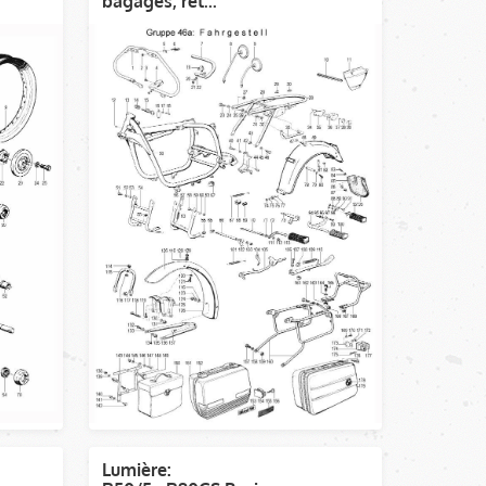
bagages, rét...
Lumière: