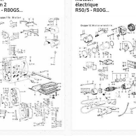
n 2
électrique
- R80GS...
R50/5 - R80G...