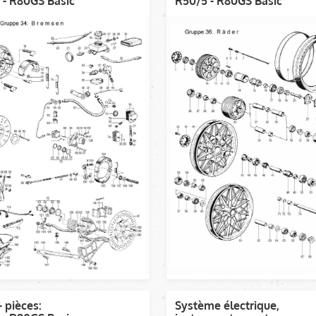
 - R80GS Basic
R50/5 - R80GS Basic
+ pièces:
Système électrique,