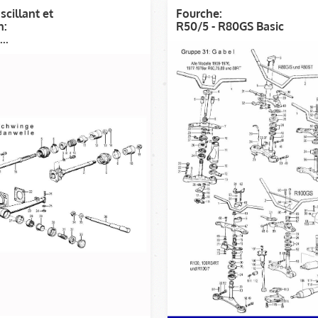
scillant et
Fourche:
n:
R50/5 - R80GS Basic
..