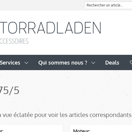
Services
Qui sommes nous ?
Deals
75/5
a vue éclatée pour voir les articles correspondant
r:
Moteur: