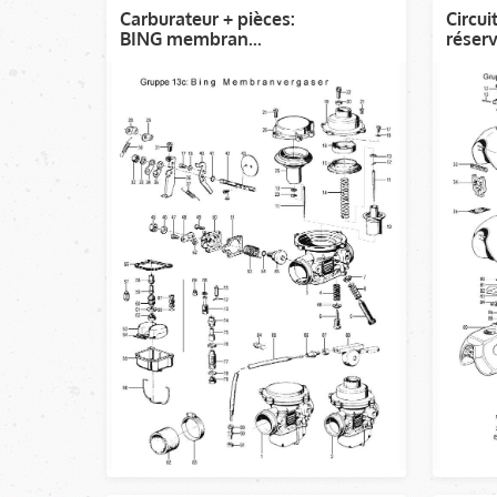
Carburateur + pièces:
Circui
BING membran...
réservo