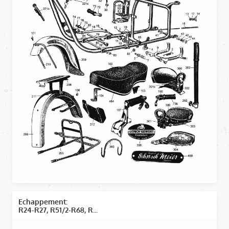
Echappement:
R24-R27, R51/2-R68, R...