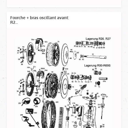
Fourche + bras oscillant avant:
R2...