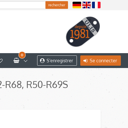
0
S'enregistrer
Se connecter
2-R68, R50-R69S