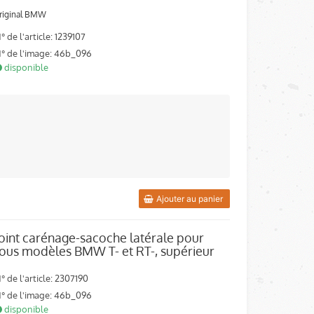
riginal BMW
° de l'article: 1239107
° de l'image: 46b_096
disponible
Ajouter au panier
Joint carénage-sacoche latérale pour
tous modèles BMW T- et RT-, supérieur
° de l'article: 2307190
° de l'image: 46b_096
disponible