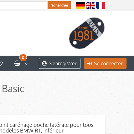
0
S'enregistrer
Se connecter
 Basic
Joint carénage poche latérale pour tous
modèles BMW RT, inférieur