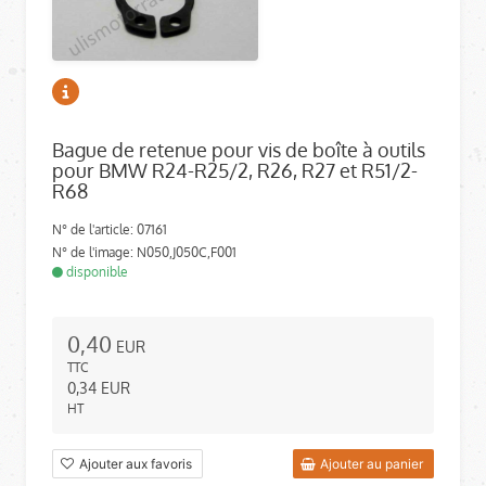
Bague de retenue pour vis de boîte à outils
pour BMW R24-R25/2, R26, R27 et R51/2-
R68
N° de l'article: 07161
N° de l'image: N050,J050C,F001
disponible
0,40
EUR
TTC
0,34
EUR
HT
Ajouter aux favoris
Ajouter au panier