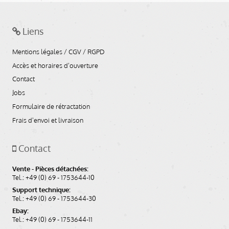
Ajouter aux favoris
Ajouter au panier
Liens
Mentions légales / CGV / RGPD
Accès et horaires d'ouverture
Contact
Jobs
Formulaire de rétractation
Frais d'envoi et livraison
Contact
Joint de carter d'huile pour BMW R51/3-
R69S, papier
Vente - Pièces détachées:
Tel.: +49 (0) 69 - 1753644-10
N° de l'article: 0007156
Support technique:
N° de l'image: N043A,
Tel.: +49 (0) 69 - 1753644-30
article presque épuisé
Ebay:
Tel.: +49 (0) 69 - 1753644-11