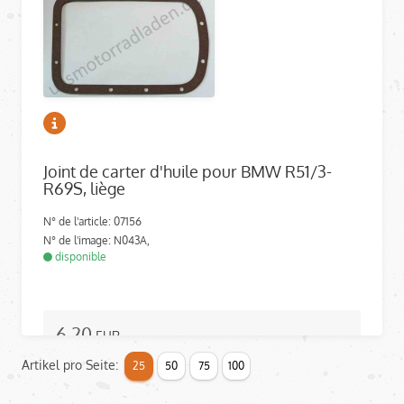
Joint de carter d'huile pour BMW R51/3-
R69S, liège
N° de l'article: 07156
N° de l'image: N043A,
disponible
6,20
EUR
TTC
Artikel pro Seite:
25
50
75
100
5,21
EUR
HT