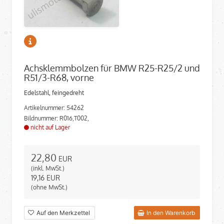
Achsklemmbolzen für BMW R25-R25/2 und
R51/3-R68, vorne
Edelstahl, feingedreht
Artikelnummer: 54262
Bildnummer: R016,T002,
nicht auf Lager
22,80
EUR
(inkl. MwSt.)
19,16
EUR
(ohne MwSt.)
Auf den Merkzettel
In den Warenkorb