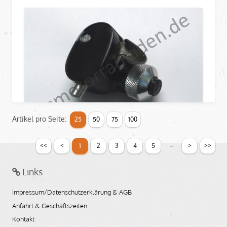
Artikel pro Seite:
25
50
75
100
...
<<
<
>
>>
1
2
3
4
5
Abblendschalter mechanisch für BMW R25
und R51 (1938) für linke Griffarmatur
Links
schwarz
Artikelnummer: 8048161
Impressum/Datenschutzerklärung & AGB
Bildnummer: E071
Anfahrt & Geschäftszeiten
verfügbar
Kontakt